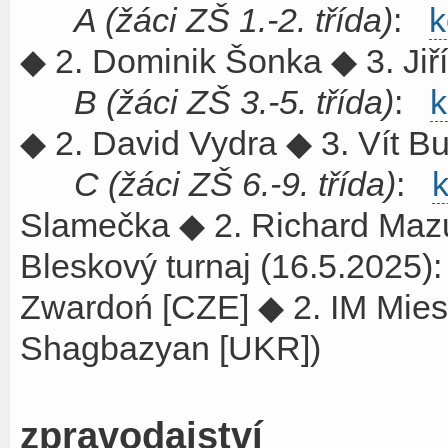
A (žáci ZŠ 1.-2. třída)
:
k
◆ 2. Dominik Šonka ◆ 3. Jiř
B (žáci ZŠ 3.-5. třída)
:
k
◆ 2. David Vydra ◆ 3. Vít B
C (žáci ZŠ 6.-9. třída)
:
k
Slamečka ◆ 2. Richard Mazu
Bleskový turnaj (16.5.2025
Zwardoń [CZE] ◆ 2. IM Mies
Shagbazyan [UKR])
zpravodajství