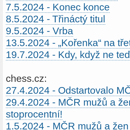
7.5.2024 - Konec konce
8.5.2024 - Třináctý titul
9.5.2024 - Vrba
13.5.2024 - „Kořenka“ na tře
19.7.2024 - Kdy, když ne te
chess.cz:
27.4.2024 - Odstartovalo M
29.4.2024 - MČR mužů a žen
stoprocentní!
1.5.2024 - MČR mužů a žen