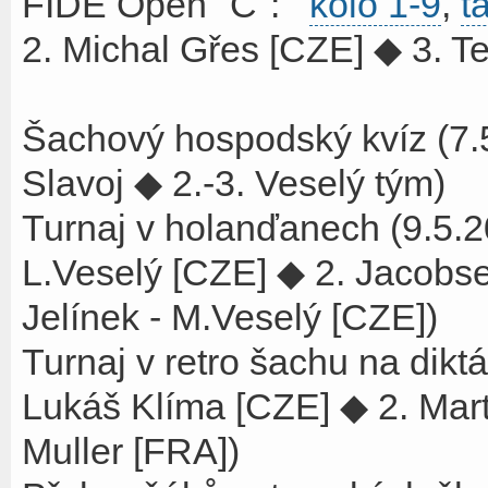
FIDE Open "C":
kolo 1-9
,
t
2. Michal Gřes [CZE] ◆ 3. T
Šachový hospodský kvíz (7.
Slavoj ◆ 2.-3. Veselý tým)
Turnaj v holanďanech (9.5
L.Veselý [CZE] ◆ 2. Jacobs
Jelínek - M.Veselý [CZE])
Turnaj v retro šachu na dikt
Lukáš Klíma [CZE] ◆ 2. Mar
Muller [FRA])