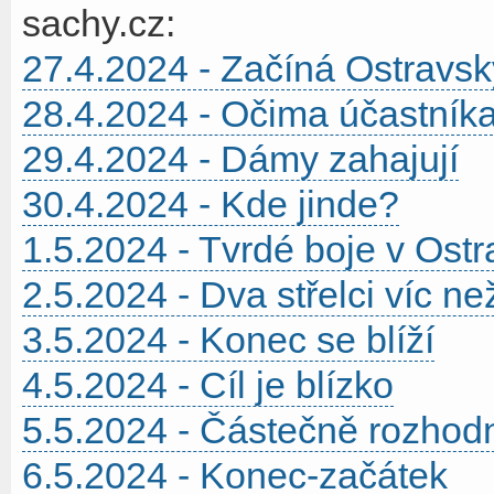
sachy.cz:
27.4.2024 - Začíná Ostravsk
28.4.2024 - Očima účastník
29.4.2024 - Dámy zahajují
30.4.2024 - Kde jinde?
1.5.2024 - Tvrdé boje v Ost
2.5.2024 - Dva střelci víc n
3.5.2024 - Konec se blíží
4.5.2024 - Cíl je blízko
5.5.2024 - Částečně rozhod
6.5.2024 - Konec-začátek