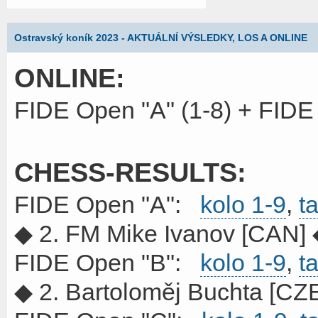
Ostravský koník 2023 - AKTUÁLNÍ VÝSLEDKY, LOS A ONLINE
ONLINE:
FIDE Open "A" (1-8) + FID
CHESS-RESULTS:
FIDE Open "A":
kolo 1-9
,
t
◆ 2. FM Mike Ivanov [CAN] 
FIDE Open "B":
kolo 1-9
,
t
◆ 2. Bartoloměj Buchta [CZ