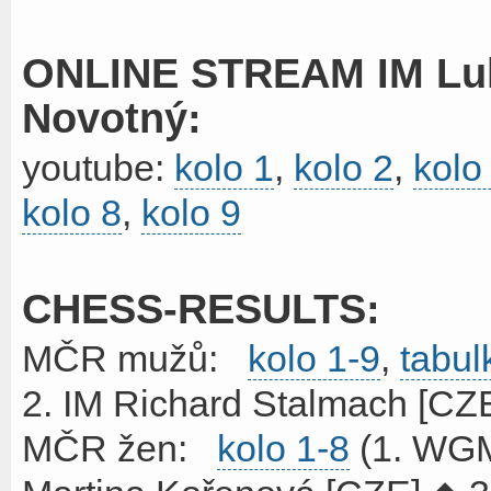
ONLINE STREAM IM Luk
Novotný:
youtube:
kolo 1
,
kolo 2
,
kolo
kolo 8
,
kolo 9
CHESS-RESULTS:
MČR mužů:
kolo 1-9
,
tabul
2. IM Richard Stalmach [CZE
MČR žen:
kolo 1-8
(1. WGM