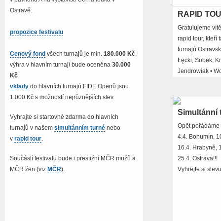
Ostravě.
RAPID TOU
Gratulujeme vít
propozice festivalu
rapid tour, kteří
turnajů Ostravs
Cenový fond
všech turnajů je min.
180.000 Kč
,
Łęcki, Sobek, Kr
výhra v hlavním turnaji bude oceněna
30.000
Jendrowiak • Wo
Kč
vklady
do hlavních turnajů FIDE Openů jsou
1.000 Kč s možností nejrůznějších slev.
Simultánní 
Vyhrajte si startovné zdarma do hlavních
Opět pořádáme
turnajů v našem
simultánním turné
nebo
4.4. Bohumín, 10
v
rapid tour
.
16.4. Hrabyně, 1
Součástí festivalu bude i prestižní MČR mužů a
25.4. Ostrava!!!
MČR žen (viz
MČR
).
Vyhrejte si slev