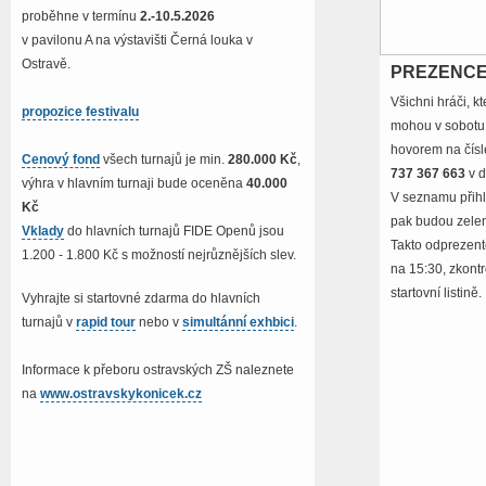
proběhne v termínu
2.-10.5.2026
v pavilonu A na výstavišti Černá louka v
Ostravě.
PREZENCE
Všichni hráči, k
propozice festivalu
mohou v sobotu
hovorem na čís
Cenový fond
všech turnajů je min.
280.000 Kč
,
737 367 663
v d
výhra v hlavním turnaji bude oceněna
40.000
V seznamu přih
Kč
pak budou zele
Vklady
do hlavních turnajů FIDE Openů jsou
Takto odprezent
1.200 - 1.800 Kč s možností nejrůznějších slev.
na 15:30, zkont
startovní listině.
Vyhrajte si startovné zdarma do hlavních
turnajů v
rapid tour
nebo v
simultánní exhbici
.
Informace k přeboru ostravských ZŠ naleznete
na
www.ostravskykonicek.cz