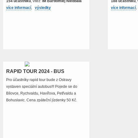
154 účastníků
, vítěz:
IM Bartłomiej Niedbała
188 účastníků
,
více informací
,
výsledky
více informací
RAPID TOUR 2024 - BUS
Pro účastníky rapid tour bude z Ostravy
vystaven speciální autobus!!! Pojede se do
Bílovce, Rychvaldu, Havířova, Petřvaldu a
Bohuslavic. Cena zpáteční jízdenky 50 Kč.