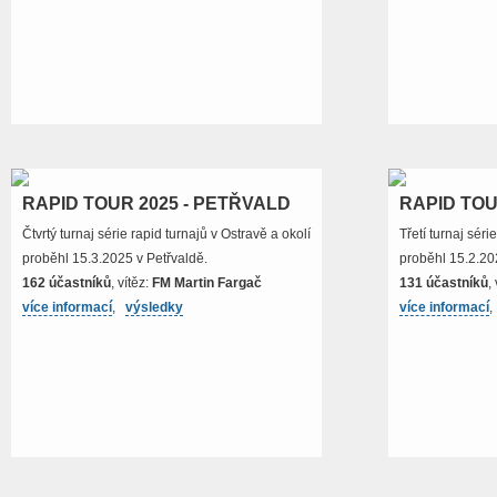
RAPID TOUR 2025 - PETŘVALD
RAPID TOU
Čtvrtý turnaj série rapid turnajů v Ostravě a okolí
Třetí turnaj séri
proběhl 15.3.2025 v Petřvaldě.
proběhl 15.2.20
162 účastníků
, vítěz:
FM Martin Fargač
131 účastníků
,
více informací
,
výsledky
více informací