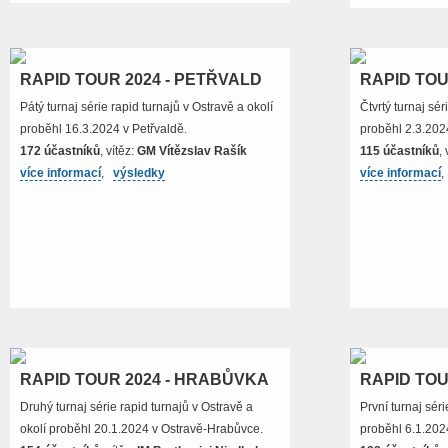
RAPID TOUR 2024 - PETŘVALD
RAPID TOU
Pátý turnaj série rapid turnajů v Ostravě a okolí
Čtvrtý turnaj sér
proběhl 16.3.2024 v Petřvaldě.
proběhl 2.3.202
172 účastníků
, vítěz:
GM Vítězslav Rašík
115 účastníků
,
více informací
,
výsledky
více informací
RAPID TOUR 2024 - HRABŮVKA
RAPID TOU
Druhý turnaj série rapid turnajů v Ostravě a
První turnaj séri
okolí proběhl 20.1.2024 v Ostravě-Hrabůvce.
proběhl 6.1.2024