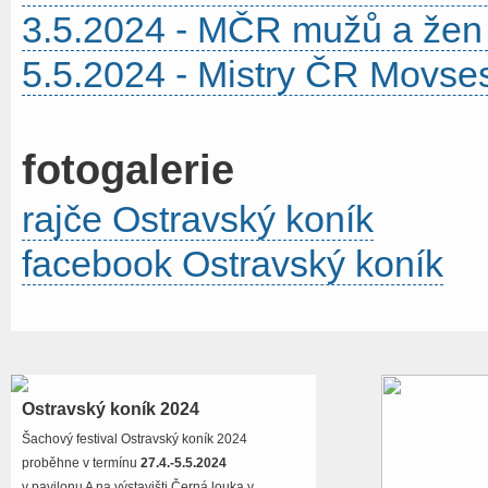
3.5.2024 - MČR mužů a žen 
5.5.2024 - Mistry ČR Movse
fotogalerie
rajče Ostravský koník
facebook Ostravský koník
Ostravský koník 2024
Šachový festival Ostravský koník 2024
proběhne v termínu
27.4.-5.5.2024
v pavilonu A na výstavišti Černá louka v