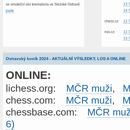
13.
ve smuteční síni krematoria ve Slezské Ostravě.
14.
parte
chess.cz:
12.
nss.cz:
12.7
13.
Ostravský koník 2024 - AKTUÁLNÍ VÝSLEDKY, LOS A ONLINE
ONLINE:
lichess.org:
MČR muži
,
M
chess.com:
MČR muži
,
M
chessbase.com:
MČR muž
6)