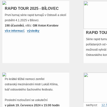
RAPID TOUR 2025 - BÍLOVEC
První turnaj série rapid turnajů v Ostravě a okolí
proběhl 4.1.2025 v Bílovci.
198 účastníků
, vítěz:
GM Anton Korobov
více informací
,
výsledky
RAPID TOU
Série rapid turn
pořádaných od 4
možností vyhrát
Ostravského kon
Po krátké těžké nemoci zemřel
ostravský mezinárodní mistr Lukáš Klíma,
tvář ostravského šachového festivalu.
Poslední rozloučení se uskuteční
sachy.cz:
12.7
v pátek 19. července 2024 v 15:00 hodin