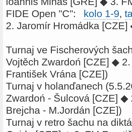
ioannis Minas [GRE] ◆ 3. F
FIDE Open "C":
kolo 1-9
,
t
2. Jaromír Hromádka [CZE] 
Turnaj ve Fischerových šac
Vojtěch Zwardoń [CZE] ◆ 2.
František Vrána [CZE])
Turnaj v holanďanech (5.5
Zwardoń - Šulcová [CZE] ◆ 2
Brejcha - M.Jordán [CZE])
Turnaj v retro šachu na dikt