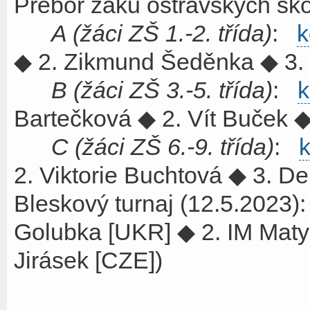
Přebor žáků ostravských ško
A (žáci ZŠ 1.-2. třída)
:
k
◆ 2. Zikmund Šeděnka ◆ 3.
B (žáci ZŠ 3.-5. třída)
:
k
Bartečková ◆ 2. Vít Buček 
C (žáci ZŠ 6.-9. třída)
:
k
2. Viktorie Buchtová ◆ 3. D
Bleskový turnaj (12.5.2023
Golubka [UKR] ◆ 2. IM Maty
Jirásek [CZE])