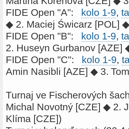
Martina Kořenová [CZE] ◆ 
FIDE Open "A":
kolo 1-9
,
t
◆ 2. Maciej Świcarz [POL] 
FIDE Open "B":
kolo 1-9
,
t
2. Huseyn Gurbanov [AZE] ◆
FIDE Open "C":
kolo 1-9
,
t
Amin Nasibli [AZE] ◆ 3. To
Turnaj ve Fischerových šac
Michal Novotný [CZE] ◆ 2. Ji
Klíma [CZE])