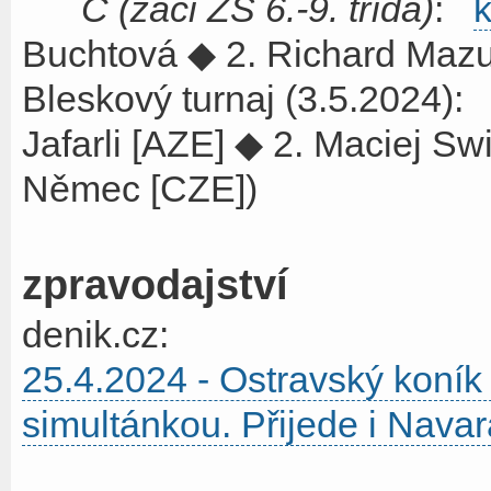
C (žáci ZŠ 6.-9. třída)
:
k
Buchtová ◆ 2. Richard Mazu
Bleskový turnaj (3.5.2024)
Jafarli [AZE] ◆ 2. Maciej S
Němec [CZE])
zpravodajství
denik.cz:
25.4.2024 - Ostravský koník
simultánkou. Přijede i Navar