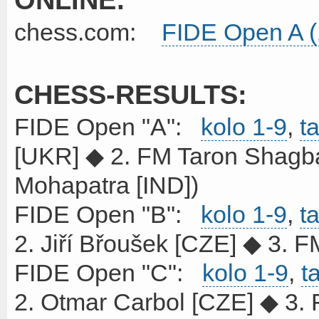
chess.com:
FIDE Open A (
CHESS-RESULTS:
FIDE Open "A":
kolo 1-9
,
t
[UKR] ◆ 2. FM Taron Shagba
Mohapatra [IND])
FIDE Open "B":
kolo 1-9
,
t
2. Jiří Břoušek [CZE] ◆ 3. 
FIDE Open "C":
kolo 1-9
,
t
2. Otmar Carbol [CZE] ◆ 3. F