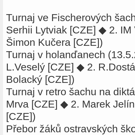
Turnaj ve Fischerových šac
Serhii Lytviak [CZE] ◆ 2. I
Šimon Kučera [CZE])
Turnaj v holanďanech (13.
L.Veselý [CZE] ◆ 2. R.Dostál
Bolacký [CZE])
Turnaj v retro šachu na dikt
Mrva [CZE] ◆ 2. Marek Jelín
[CZE])
Přebor žáků ostravských šk