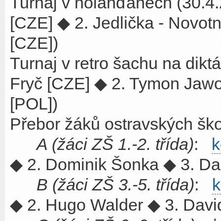
Turnaj v holanďanech (30.
[CZE] ◆ 2. Jedlička - Novotn
[CZE])
Turnaj v retro šachu na dikt
Fryč [CZE] ◆ 2. Tymon Jawo
[POL])
Přebor žáků ostravských ško
A (žáci ZŠ 1.-2. třída)
:
k
◆ 2. Dominik Šonka ◆ 3. Da
B (žáci ZŠ 3.-5. třída)
:
k
◆ 2. Hugo Walder ◆ 3. Davi