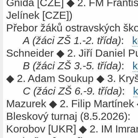
Gnida [CZE] ◆ 2. FM Franti
Jelínek [CZE])
Přebor žáků ostravských ško
A (žáci ZŠ 1.-2. třída)
:
k
Schneider ◆ 2. Jiří Daniel 
B (žáci ZŠ 3.-5. třída)
:
k
◆ 2. Adam Soukup ◆ 3. Kryšt
C (žáci ZŠ 6.-9. třída)
:
k
Mazurek ◆ 2. Filip Martínek
Bleskový turnaj (8.5.2026)
Korobov [UKR] ◆ 2. IM Imran