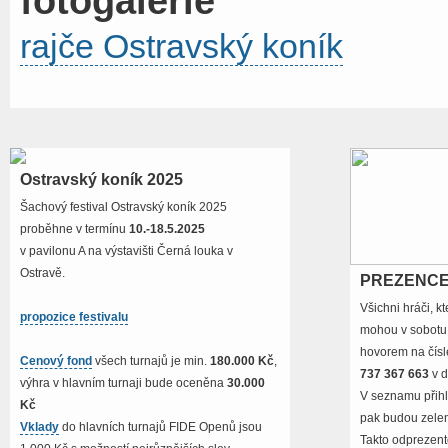
fotogalerie
rajče Ostravský koník
Ostravský koník 2025
Šachový festival Ostravský koník 2025
proběhne v termínu
10.-18.5.2025
v pavilonu A na výstavišti Černá louka v
Ostravě.
PREZENCE
Všichni hráči, k
propozice festivalu
mohou v sobotu
hovorem na čís
Cenový fond
všech turnajů je min.
180.000 Kč
,
737 367 663
v d
výhra v hlavním turnaji bude oceněna
30.000
V seznamu přih
Kč
pak budou zele
Vklady
do hlavních turnajů FIDE Openů jsou
Takto odprezent