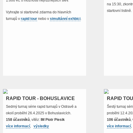
1.000 Kč s možností nejrůznějších slev.
na 15:30, zkont
startovní listině.
Vyhrajte si startovné zdarma do hlavních
turnajů v
rapid tour
nebo v
simultánní exhbici
.
RAPID TOUR - BOHUSLAVICE
RAPID TOU
Sedmý turnaj série rapid turnajů v Ostravě a
Šestý turnaj sér
okolí proběhl 26.4.2025 v Bohuslavicích.
proběhl 12.4.20
158 účastníků
, vítěz:
IM Piotr Piesik
106 účastníků
,
více informací
,
výsledky
více informací