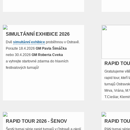
SIMULTÁNNÍ EXHIBICE 2026
Dvě
simultánní exhibice
proběhnou v Ostravě.
Porazte 18.4.2026
GM Pavla Šimáčka
nebo 30.4.2026
GM Roberta Cveka
a vyhrejte startovné zdarma do hlavních
RAPID TOU
festivalových turnajů!
Gratulujeme vít
rapid tour, kteří
turnajů Ostravs
Mrva, Vrána, M.
T.Cieślar, Klem
RAPID TOUR 2026 - ŠENOV
RAPID TOU
Šestý turnaj série rapid turnajů v Ostravě a okolí
Pátý turnaj série