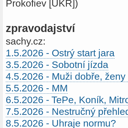
Prokofiev [UKR])
zpravodajství
sachy.cz:
1.5.2026 - Ostrý start jara
3.5.2026 - Sobotní jízda
4.5.2026 - Muži dobře, ženy
5.5.2026 - MM
6.5.2026 - TePe, Koník, Mit
7.5.2026 - Nestručný přehle
8.5.2026 - Uhraje normu?