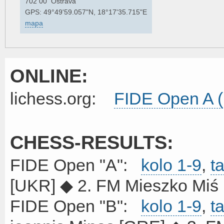
702 00 Ostrava
GPS: 49°49'59.057"N, 18°17'35.715"E
mapa
ONLINE:
lichess.org:
FIDE Open A (
CHESS-RESULTS:
FIDE Open "A":
kolo 1-9
,
t
[UKR] ◆ 2. FM Mieszko Miś 
FIDE Open "B":
kolo 1-9
,
t