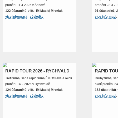
proběhl 11.4.2026 v Šenově.
proběhl 28.3.20
122 účastníků
, vítěz:
IM Maciej Mroziak
91 účastníků
, v
více informací
,
výsledky
více informací
RAPID TOUR 2026 - RYCHVALD
RAPID TOU
Třetí turnaj série rapid turnajů v Ostravě a okolí
Druhý turnaj sér
proběhl 14.2.2026 v Rychvaldě.
okolí proběhl 2
124 účastníků
, vítěz:
IM Maciej Mroziak
153 účastníků
,
více informací
,
výsledky
více informací